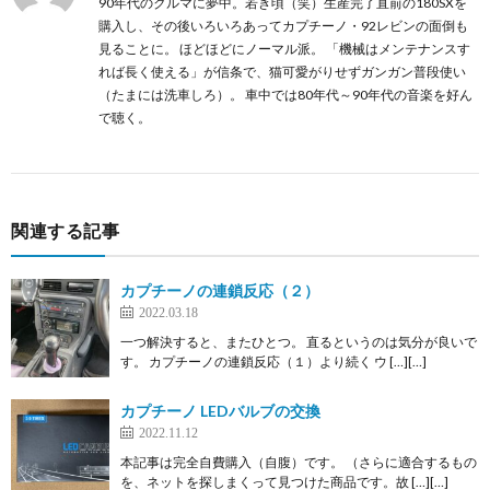
90年代のクルマに夢中。若き頃（笑）生産完了直前の180SXを
購入し、その後いろいろあってカプチーノ・92レビンの面倒も
見ることに。 ほどほどにノーマル派。 「機械はメンテナンスす
れば長く使える」が信条で、猫可愛がりせずガンガン普段使い
（たまには洗車しろ）。 車中では80年代～90年代の音楽を好ん
で聴く。
関連する記事
カプチーノの連鎖反応（２）
2022.03.18
一つ解決すると、またひとつ。 直るというのは気分が良いで
す。 カプチーノの連鎖反応（１）より続く ウ […][…]
カプチーノ LEDバルブの交換
2022.11.12
本記事は完全自費購入（自腹）です。 （さらに適合するもの
を、ネットを探しまくって見つけた商品です。故 […][…]