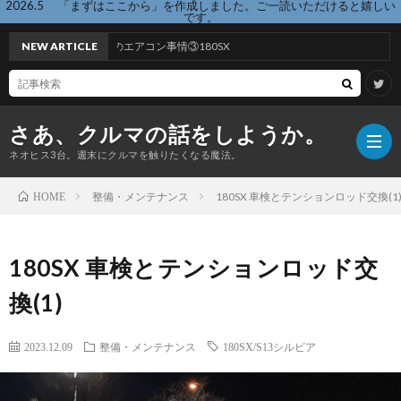
2026.5 「まずはここから」を作成しました。ご一読いただけると嬉しい
です。
ック車のエアコン事情③180SX
NEW ARTICLE
さあ、クルマの話をしようか。
ネオヒス3台。週末にクルマを触りたくなる魔法。
整備・メンテナンス
180SX 車検とテンションロッド交換(1
HOME
ま
180SX 車検とテンションロッド交
ず
記
換(1)
は
事
ホ
2023.12.09
整備・メンテナンス
180SX/S13シルビア
こ
一
ー
こ