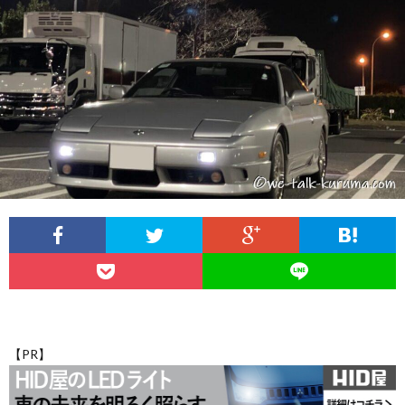
こ
覧
ム
の
自
か
ブ
己
プ
ら・
ロ
紹
ラ
お
コ
グ
介
イ
問
ン
の
バ
い
セ
ク
シ
合
プ
ル
ー
わ
【PR】
ト
マ
ポ
せ