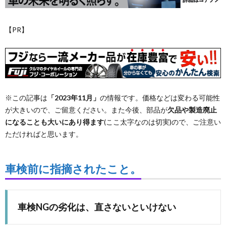
た
リ
【PR】
ち
シ
ー・
免
※この記事は
「2023年11月」
の情報です。価格などは変わる可能性
が大きいので、ご留意ください。また今後、部品が
欠品や製造廃止
責
になることも大いにあり得ます
(ここ太字なのは切実)ので、ご注意い
ただければと思います。
事
車検前に指摘されたこと。
項
車検NGの劣化は、直さないといけない