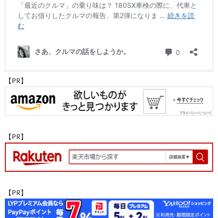
【PR】
【PR】
【PR】