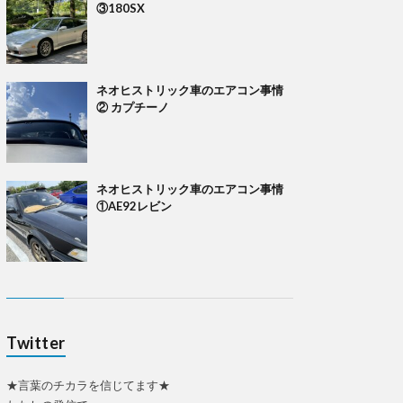
③180SX
ネオヒストリック車のエアコン事情
② カプチーノ
ネオヒストリック車のエアコン事情
①AE92レビン
Twitter
★言葉のチカラを信じてます★