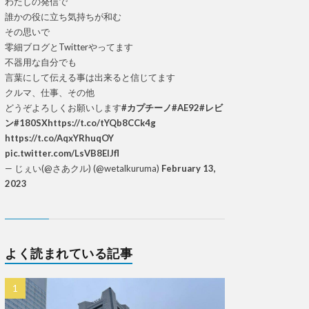
わたしの発信で
誰かの役に立ち気持ちが和む
その思いで
零細ブログとTwitterやってます
不器用な自分でも
言葉にして伝える事は出来ると信じてます
クルマ、仕事、その他
どうぞよろしくお願いします
#カプチーノ
#AE92
#レビ
ン
#180SX
https://t.co/tYQb8CCk4g
https://t.co/AqxYRhuqOY
pic.twitter.com/LsVB8ElJfl
— じぇい(@さあクル) (@wetalkuruma)
February 13,
2023
よく読まれている記事