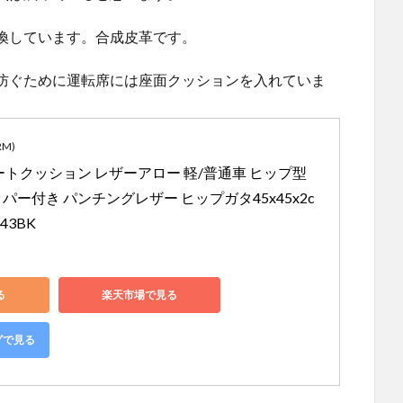
換しています。合成皮革です。
防ぐために運転席には座面クッションを入れていま
M)
トクッション レザーアロー 軽/普通車 ヒップ型 
ー付き パンチングレザー ヒップガタ45x45x2c
43BK
る
楽天市場で見る
グで見る