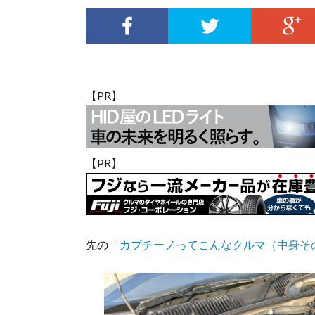
【PR】
【PR】
先の「
カプチーノってこんなクルマ（中身そ