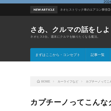
20
NEW ARTICLE
ネオヒストリック車のエアコン事情③180SX
さあ、クルマの話をしよ
ネオヒス3台。週末にクルマを触りたくなる魔法。
まずはここから・コンセプト
記事一覧
カーライフなど
カプチーノってこ
HOME
カプチーノってこんな