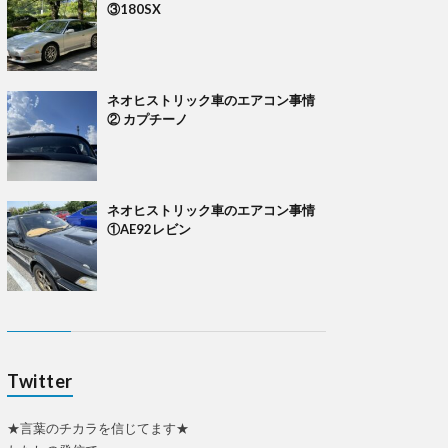
③180SX
ネオヒストリック車のエアコン事情
② カプチーノ
ネオヒストリック車のエアコン事情
①AE92レビン
Twitter
★言葉のチカラを信じてます★