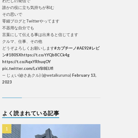
わたしの発信で
誰かの役に立ち気持ちが和む
その思いで
零細ブログとTwitterやってます
不器用な自分でも
言葉にして伝える事は出来ると信じてます
クルマ、仕事、その他
どうぞよろしくお願いします
#カプチーノ
#AE92
#レビ
ン
#180SX
https://t.co/tYQb8CCk4g
https://t.co/AqxYRhuqOY
pic.twitter.com/LsVB8ElJfl
— じぇい(@さあクル) (@wetalkuruma)
February 13,
2023
よく読まれている記事