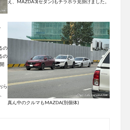
え、MAZDA3(セダン)もチラホラ見掛けました。
、
るの
るの
開
おら
、
真ん中のクルマもMAZDA(別個体)