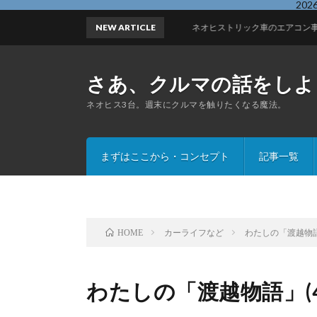
20
NEW ARTICLE
ネオヒストリック車のエアコン事情③180SX
さあ、クルマの話をしよ
ネオヒス3台。週末にクルマを触りたくなる魔法。
まずはここから・コンセプト
記事一覧
カーライフなど
わたしの「渡越物語
HOME
わたしの「渡越物語」(4