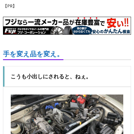
【PR】
た
リ
ち
シ
ー・
手を変え品を変え。
免
責
こうも小出しにされると、ねぇ。
事
項