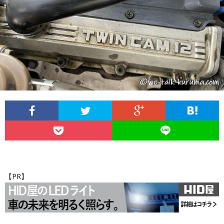
こ
覧
ム
の
自
か
ブ
己
プ
ら・
ロ
紹
ラ
お
コ
グ
介
イ
問
ン
の
バ
い
セ
ク
シ
合
【PR】
プ
ル
ー
わ
ト
マ
ポ
せ