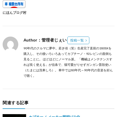
にほんブログ村
Author：管理者じぇい
投稿一覧
90年代のクルマに夢中。若き頃（笑）生産完了直前の180SXを
購入し、その後いろいろあってカプチーノ・92レビンの面倒も
見ることに。 ほどほどにノーマル派。 「機械はメンテナンスす
れば長く使える」が信条で、猫可愛がりせずガンガン普段使い
（たまには洗車しろ）。 車中では80年代～90年代の音楽を好ん
で聴く。
関連する記事
カプチーノ メーター照明LED化