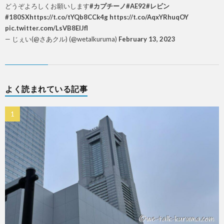
どうぞよろしくお願いします
#カプチーノ
#AE92
#レビン
#180SX
https://t.co/tYQb8CCk4g
https://t.co/AqxYRhuqOY
pic.twitter.com/LsVB8ElJfl
— じぇい(@さあクル) (@wetalkuruma)
February 13, 2023
よく読まれている記事