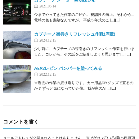
2021.06.14
今までやってきた作業のご紹介。 視認性の向上。それから…
電球の色も素敵なんですが。 平成５年式のこ […][…]
カプチーノ襟巻きリフレッシュ作戦(序章)
2024.12.15
少し前に、カプチーノの襟巻きのリフレッシュ作業を行いま
した。コレから、その話をご紹介しようと思います […][…]
AE92レビン バンパーを塗ってみる
2022.12.15
※過去の作業の振り返りです。 カー用品DIYグッズで直るの
か？ ずっと気になっていた傷。 我が家のA […][…]
コメントを書く
※
が付いている欄は必須項
メールアドレスが公開されることはありません。