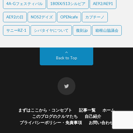
4A-Gフェスティバル
180SX/S13シルビア
AE92/AE91
AE92の日
NOS2デイズ
OPENcafe
カプチーノ
サニーRZ-1
シバタイヤについて
復刻.jp
箱根山協議会
Back to Top
まずはここから・コンセプト
記事一覧
ホーム
このブログのクルマたち
自己紹介
プライバシーポリシー・免責事項
お問い合わせ