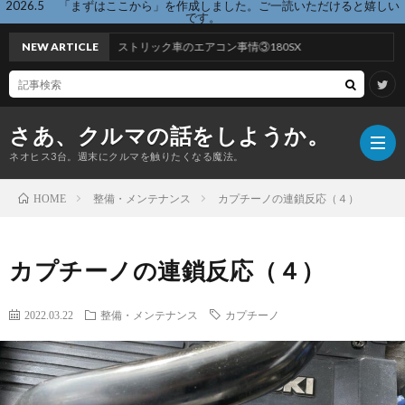
2026.5 「まずはここから」を作成しました。ご一読いただけると嬉しい
です。
ネオヒストリック車のエアコン事情③180SX
NEW ARTICLE
さあ、クルマの話をしようか。
ネオヒス3台。週末にクルマを触りたくなる魔法。
整備・メンテナンス
カプチーノの連鎖反応（４）
HOME
ま
カプチーノの連鎖反応（４）
ず
記
2022.03.22
整備・メンテナンス
カプチーノ
は
事
ホ
こ
一
ー
こ